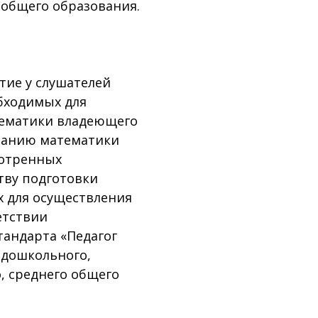
 общего образования.
тие у слушателей
бходимых для
тематики владеющего
ванию математики
мотренных
тву подготовки
 для осуществления
етствии
тандарта «Педагог
 дошкольного,
, среднего общего