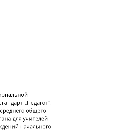
иональной
андарт „Педагог“:
 среднего общего
ана для учителей-
ждений начального