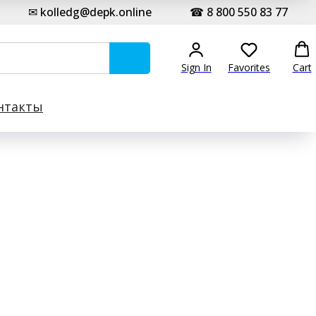
✉ kolledg@depk.online
☎ 8 800 550 83 77
Sign In
Favorites
Cart
нтакты