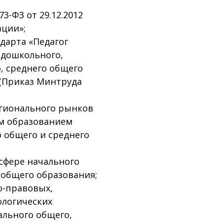
3-ФЗ от 29.12.2012
ации»;
дарта «Педагог
 дошкольного,
, среднего общего
 (Приказ Минтруда
егионального рынков
им образованием
о общего и среднего
 сфере начального
 общего образования;
о-правовых,
ологических
ального общего,