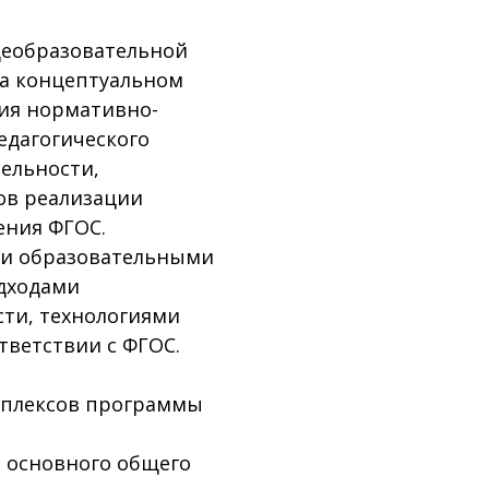
щеобразовательной
на концептуальном
ния нормативно-
едагогического
ельности,
ов реализации
ения ФГОС.
ми образовательными
дходами
сти, технологиями
тветствии с ФГОС.
мплексов программы
, основного общего