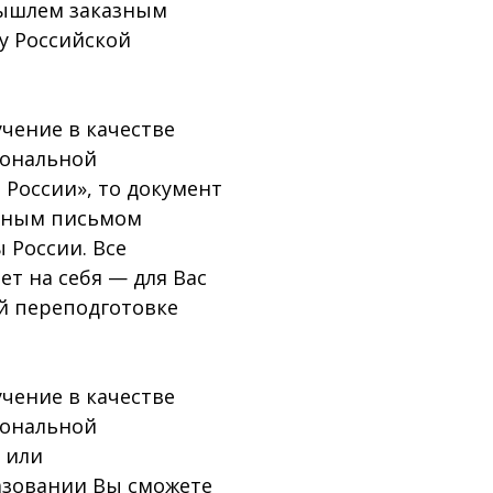
вышлем заказным
у Российской
чение в качестве
иональной
России», то документ
азным письмом
 России. Все
т на себя — для Вас
й переподготовке
чение в качестве
иональной
 или
азовании Вы сможете