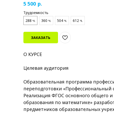
р.
5 500
Трудоемкость
288 ч.
360 ч.
504 ч.
612 ч.
ЗАКАЗАТЬ
О КУРСЕ
Целевая аудитория
Образовательная программа професс
переподготовки «Профессиональный ст
Реализация ФГОС основного общего и
образования по математике» разработ
предметников образовательных учре