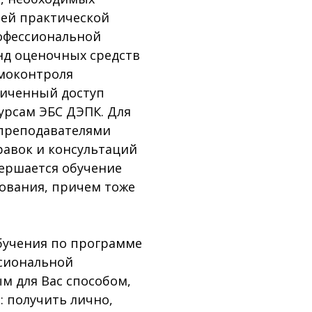
шей практической
офессиональной
нд оценочных средств
амоконтроля
аниченный доступ
рсам ЭБС ДЭПК. Для
 преподавателями
равок и консультаций
вершается обучение
рования, причем тоже
бучения по программе
ссиональной
 для Вас способом,
: получить лично,