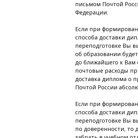
письмом Почтой Росс
Федерации.
Если при формировани
способа доставки ди
переподготовке Вы вы
об образовании буде
до ближайшего к Вам 
почтовые расходы при
доставка диплома о 
Почтой России абсолю
Если при формировани
способа доставки ди
переподготовке Вы в
по доверенности, то 
забрать в учебном отд