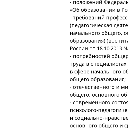
- положений Федеральн
«Об образовании в Ро
- требований професс
(педагогическая деят
начального общего, о
образования) (воспит
России от 18.10.2013 №
- потребностей обще
труда в специалистах
в сфере начального о
общего образования;
- отечественного и м
общего, основного об
- современного сост
психолого-педагогиче
и социально-нравств
основного общего и с