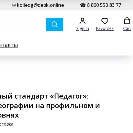
✉ kolledg@depk.online
☎ 8 800 550 83 77
Sign In
Favorites
Cart
нтакты
ый стандарт «Педагог»:
еографии на профильном и
овнях
отовка