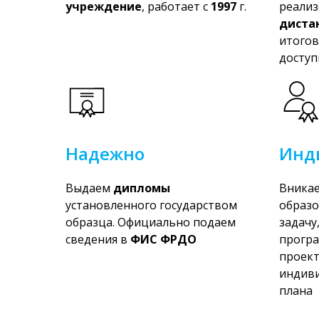
учреждение
, работает с
1997
г.
реали
диста
итогов
доступ
Надежно
Инд
Выдаем
дипломы
Вникае
установленного государством
образ
образца. Официально подаем
задачу
сведения в
ФИС ФРДО
програ
проек
индиви
плана