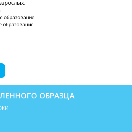
взрослых.
а
е образование
е образование
ЛЕННОГО ОБРАЗЦА
оки