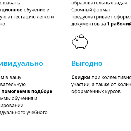
зовывать
образовательных задач.
нционное
обучение и
Срочный формат
ую аттестацию легко и
предусматривает оформ
но
документов за
1 рабочи
ивидуально
Выгодно
м в вашу
Скидки
при коллективн
овательную
участии, а также от коли
,
помогаем в подборе
оформленных курсов
ммы обучения и
тировании
дуального учебного