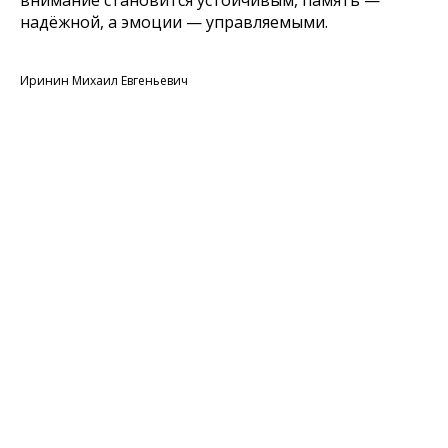
внимание становится устойчивым, память —
надёжной, а эмоции — управляемыми.
Иринин Михаил Евгеньевич