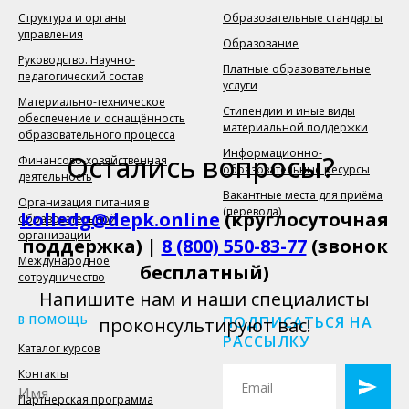
Структура и органы
Образовательные стандарты
управления
Образование
Руководство. Научно-
Платные образовательные
педагогический состав
услуги
Материально-техническое
Стипендии и иные виды
обеспечение и оснащённость
материальной поддержки
образовательного процесса
Информационно-
Остались вопросы?
Финансово-хозяйственная
образовательные ресурсы
деятельность
Вакантные места для приёма
Организация питания в
(перевода)
kolledg@depk.online
(круглосуточная
образовательной
организации
поддержка) |
8 (800) 550-83-77
(звонок
Международное
бесплатный)
сотрудничество
Напишите нам и наши специалисты
В ПОМОЩЬ
ПОДПИСАТЬСЯ НА
проконсультируют вас!
РАССЫЛКУ
Каталог курсов
Контакты
Партнерская программа