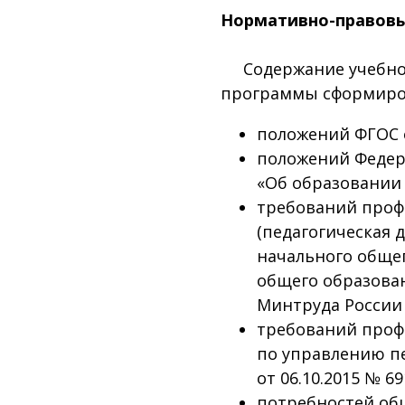
Нормативно-правовы
Содержание учебно-
программы сформиров
положений ФГОС 
положений Федера
«Об образовании 
требований проф
(педагогическая 
начального общег
общего образован
Минтруда России о
требований проф
по управлению п
от 06.10.2015 № 69
потребностей об