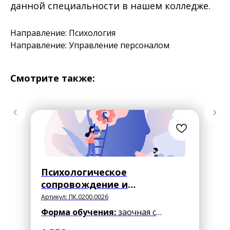
данной специальности в нашем колледже.
Направление: Психология
Направление: Управление персоналом
Смотрите также:
Психологическое
сопровождение и
коррекционная работа с
Артикул:
ПК.0200.0026
лицами с ОВЗ в условиях
Форма обучения:
заочная с
ПНИ
применением дистанционных