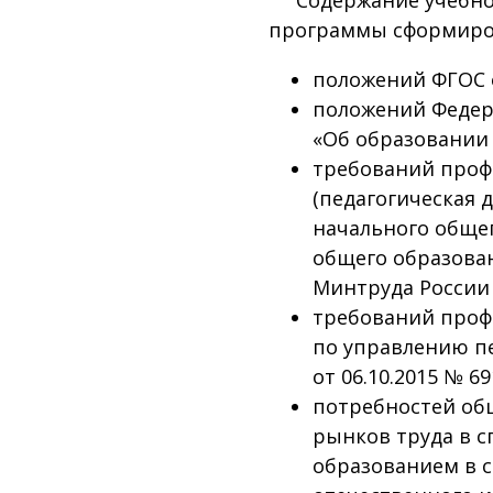
программы сформиров
положений ФГОС 
положений Федера
«Об образовании 
требований проф
(педагогическая 
начального общег
общего образован
Минтруда России о
требований проф
по управлению п
от 06.10.2015 № 69
потребностей об
рынков труда в с
образованием в с