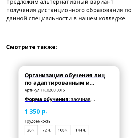
предложим альтернативный вариант
получения дистанционного образования по
данной специальности в нашем колледже.
Смотрите также:
Организация обучения лиц
по адаптированным и
специальным
Артикул:
ПК.0200.0015
индивидуальным
Форма обучения:
заочная,
программам развития
дистанционная.
р.
1 350
Документ:
удостоверение
Трудоемкость
установленного образца о
36 ч.
72 ч.
108 ч.
144 ч.
повышении квалификации.