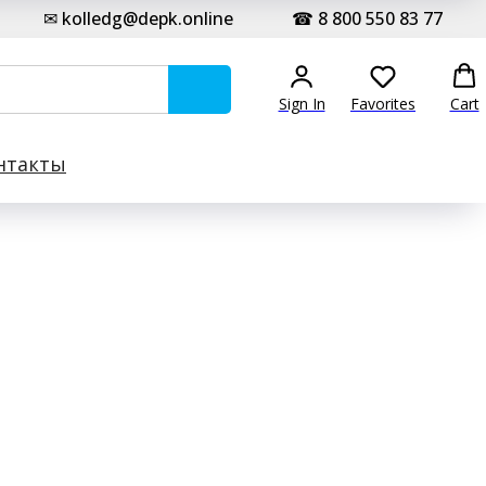
✉ kolledg@depk.online
☎ 8 800 550 83 77
Sign In
Favorites
Cart
нтакты