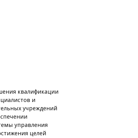
ения квалификации
ециалистов и
тельных учреждений
еспечении
темы управления
остижения целей