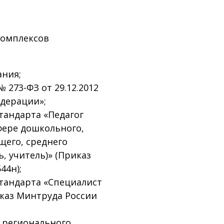
омплексов
ния;
273-ФЗ от 29.12.2012
едерации»;
тандарта «Педагог
сфере дошкольного,
щего, среднего
, учитель)» (Приказ
44н);
тандарта «Специалист
каз Минтруда России
 регионального