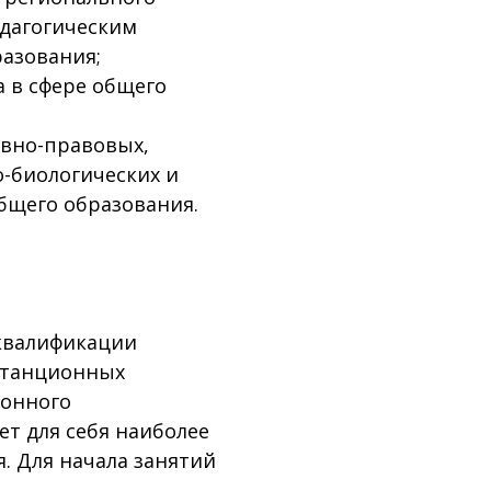
едагогическим
разования;
 в сфере общего
вно-правовых,
о-биологических и
бщего образования.
квалификации
станционных
ронного
ет для себя наиболее
. Для начала занятий