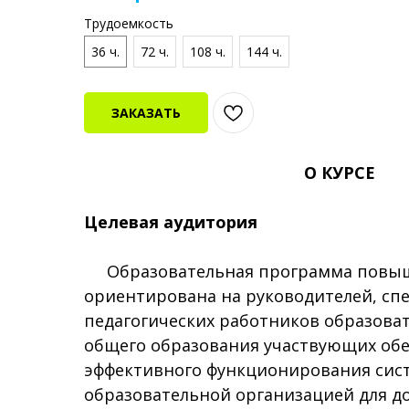
Трудоемкость
36 ч.
72 ч.
108 ч.
144 ч.
ЗАКАЗАТЬ
О КУРСЕ
Целевая аудитория
Образовательная программа повыш
ориентирована на руководителей, сп
педагогических работников образова
общего образования участвующих об
эффективного функционирования сис
образовательной организацией для д