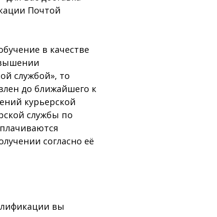
кации Почтой
бучение в качестве
овышении
ой службой», то
влен до ближайшего к
ений курьерской
ерской службы по
оплачиваются
лучении согласно её
лификации вы