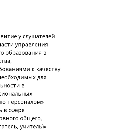
витие у слушателей
ласти управления
о образования в
тва,
ованиями к качеству
необходимых для
ьности в
ссиональных
ию персоналом»
ь в сфере
овного общего,
атель, учитель)».