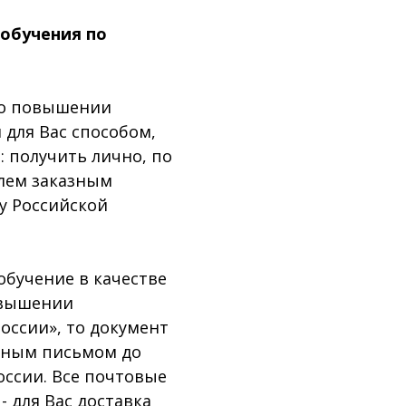
обучения по
 о повышении
для Вас способом,
: получить лично, по
лем заказным
у Российской
бучение в качестве
овышении
оссии», то документ
азным письмом до
оссии. Все почтовые
- для Вас доставка