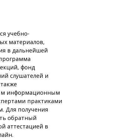
я учебно-
ых материалов,
ия в дальнейшей
 программа
екций, фонд
ний слушателей и
 также
ным информационным
кспертами практиками
м. Для получения
ать обратный
ой аттестацией в
лайн.