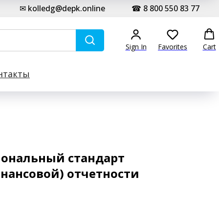
✉ kolledg@depk.online
☎ 8 800 550 83 77
Sign In
Favorites
Cart
нтакты
иональный стандарт
инансовой) отчетности