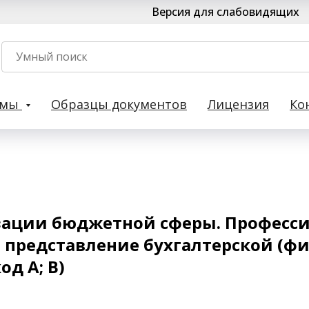
Версия для слабовидящих
рмы
Образцы документов
Лицензия
Ко
зации бюджетной сферы. Професс
и представление бухгалтерской (ф
д A; В)