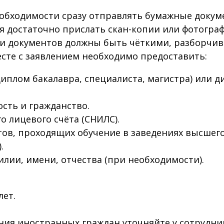
ходимости сразу отправлять бумажные докумен
я достаточно прислать скан-копии или фотогра
ии документов должны быть чёткими, разборчи
сте с заявлением необходимо предоставить:
иплом бакалавра, специалиста, магистра) или 
сть и гражданство.
 лицевого счёта (СНИЛС).
нтов, проходящих обучение в заведениях высшег
.
лии, имени, отчества (при необходимости).
ет.
ия иностранных граждан уточняйте у сотрудни