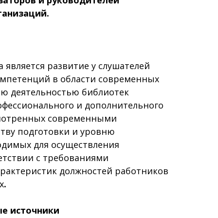
ганизаций.
 является развитие у слушателей
мпетенций в области современных
ию деятельностью библиотек
офессионального и дополнительного
смотренных современными
ству подготовки и уровню
одимых для осуществления
етствии с требованиями
рактеристик должностей работников
х
.
е источники