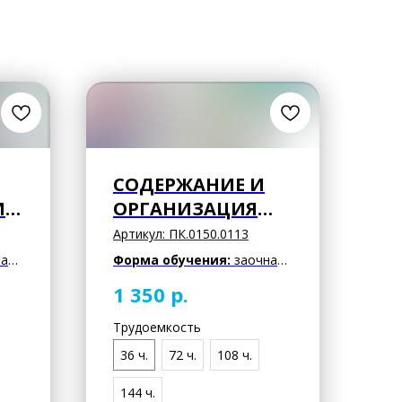
СОДЕРЖАНИЕ И
ИЯ
ОРГАНИЗАЦИЯ
РАБОТЫ
Артикул:
ПК.0150.0113
ПЕДАГОГА-
ая
Форма обучения:
заочная
 В
ПСИХОЛОГА В
с применением
р.
1 350
дистанционных
РАМКАХ
образовательных
ПСИХОЛОГО-
Трудоемкость
технологий
МЕДИКО-
36 ч.
72 ч.
108 ч.
ие
Документ:
удостоверение
ПЕДАГОГИЧЕСКОЙ
 о
установленного образца о
144 ч.