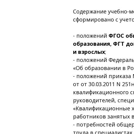
Содержание учебно-м
сформировано с учет
- положений
ФГОС об
образования, ФГТ д
и взрослых
;
- положений Федеральн
«Об образовании в Ро
- положений приказа
от от 30.03.2011 N 25
квалификационного с
руководителей, специ
«Квалификационные х
работников занятых в
- потребностей обще
труда в специалистах