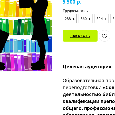
р.
5 500
Трудоемкость
288 ч.
360 ч.
504 ч.
6
ЗАКАЗАТЬ
Целевая аудитория
Образовательная про
переподготовки
«Сов
деятельностью биб
квалификации препо
общего, профессион
образования, органи