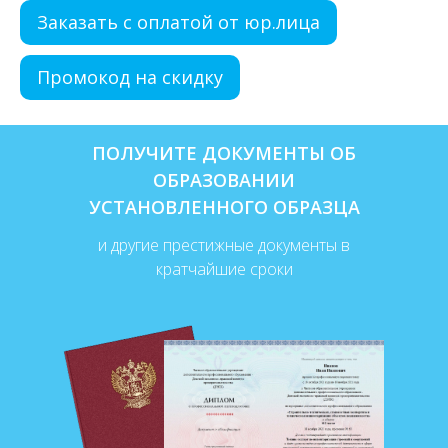
Заказать с оплатой от юр.лица
Промокод на скидку
ПОЛУЧИТЕ ДОКУМЕНТЫ ОБ
ОБРАЗОВАНИИ
УСТАНОВЛЕННОГО ОБРАЗЦА
и другие престижные документы в
кратчайшие сроки